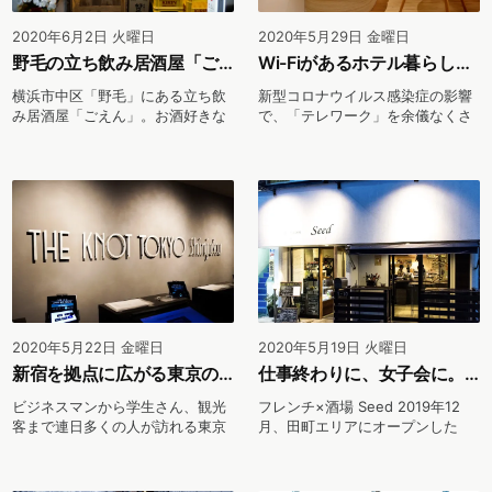
2020年6月2日 火曜日
2020年5月29日 金曜日
野毛の立ち飲み居酒屋「ごえん」が挑戦する「持続可能な飲食店」とは。
Wi-Fiがあるホテル暮らし。旅行感覚でメリハリのあるテレワークを。
横浜市中区「野毛」にある立ち飲
新型コロナウイルス感染症の影響
み居酒屋「ごえん」。お酒好きな
で、「テレワーク」を余儀なくさ
人が日々集まる野毛の...
れている方も多いので...
2020年5月22日 金曜日
2020年5月19日 火曜日
新宿を拠点に広がる東京の魅力。「THE KNOT 東京新宿」とホテルレストラン。
仕事終わりに、女子会に。皆で楽しめる田町の「フレンチ×酒場Seed」のこだわり
ビジネスマンから学生さん、観光
フレンチ×酒場 Seed 2019年12
客まで連日多くの人が訪れる東京
月、田町エリアにオープンした
「新宿」。今回カリグ...
『フレンチ×...