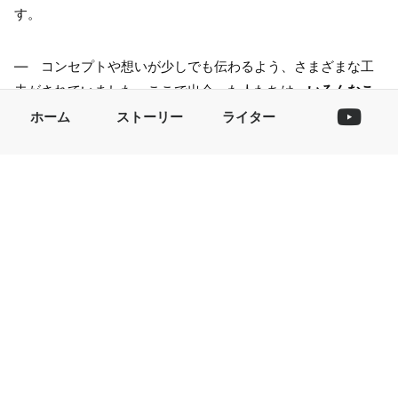
す。
― コンセプトや想いが少しでも伝わるよう、さまざまな工
夫がされていました。ここで出会った人たちは、
いろんなこ
とがきっかけで会話がはずみ、「飲み友」になったり「はし
ホーム
ストーリー
ライター
ご酒」を楽しんでいるようです。
中には、最後に「ごえん」
に戻ってきて朝までお酒を楽しむお客さんも。
「ごえんに来
ればなにかが生まれる」
そんな居酒屋になりつつありそうで
すね。
「縁」がつながり、続く
代々続いている飲食店の特徴は、美味しい食事やお酒を提供
することだけではありません。
社会の一員として、飲食店が
できること、するべきこと、そしてそれらをお客様に共感し
てもらうこと
も、末永く愛される秘訣かもしれません。野毛