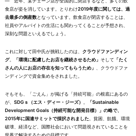
― 近年、某チェーン店が全国的に閉店するなど、多くの飲
食店が姿を消しています。とりわけ
2019年度に関しては、過
去最多の倒産数
となっています。飲食店が閉店することは、
社員やアルバイトの生活にも関わってくることが予想され、
深刻な問題といえるでしょう。
これに対して田中氏が挑戦したのは、
クラウドファンディン
グ
。
「環境に配慮したお店を継続させるため」
そして
「たく
さんの人にお店の存在を知ってもらうため」
、クラウドファ
ンディングで資金集めをされました。
そもそも、「ごえん」が掲げる「持続可能」の根底にあるの
が、
SDGｓ（エス・ディー・ジーズ）
。
「Sustainable
Development Goals（持続可能な開発目標）」の略で、
2015年に国連サミットで採択されました
。貧困、飢餓、環境
破壊、経済など、国際社会において問題視されていることを
世界で解決するための目標です。