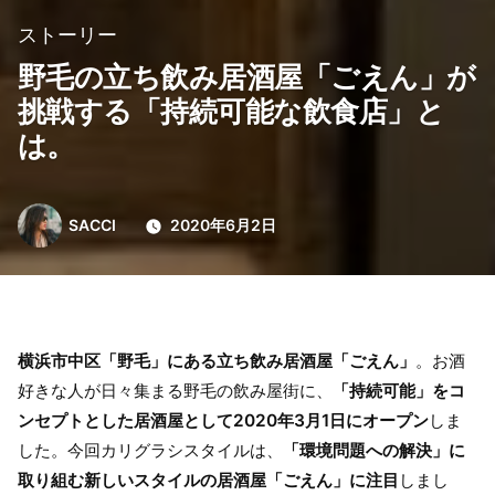
ストーリー
野毛の立ち飲み居酒屋「ごえん」が
挑戦する「持続可能な飲食店」と
は。
投
SACCI
2020年6月2日
稿
者:
横浜市中区「野毛」にある立ち飲み居酒屋「ごえん」
。お酒
好きな人が日々集まる野毛の飲み屋街に、
「持続可能」をコ
ンセプトとした居酒屋として2020年3月1日にオープン
しま
した。今回カリグラシスタイルは、
「環境問題への解決」に
取り組む新しいスタイルの居酒屋「ごえん」に注目
しまし