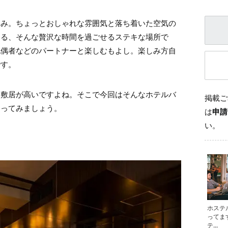
なみ。ちょっとおしゃれな雰囲気と落ち着いた空気の
める、そんな贅沢な時間を過ごせるステキな場所で
配偶者などのパートナーと楽しむもよし。楽しみ方自
です。
と敷居が高いですよね。そこで今回はそんなホテルバ
掲載ご
迫ってみましょう。
は
申請
い。
ホステ
ってま
テ...