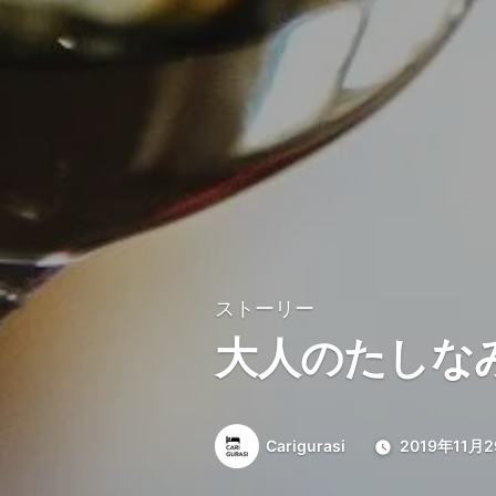
ストーリー
大人のたしな
投
Carigurasi
2019年11月
稿
者: