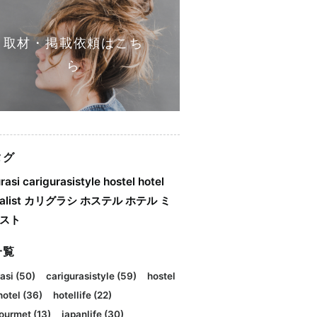
取材・掲載依頼はこち
ら
タグ
rasi
carigurasistyle
hostel
hotel
list
カリグラシ
ホステル
ホテル
ミ
スト
一覧
asi
(50)
carigurasistyle
(59)
hostel
hotel
(36)
hotellife
(22)
ourmet
(13)
japanlife
(30)