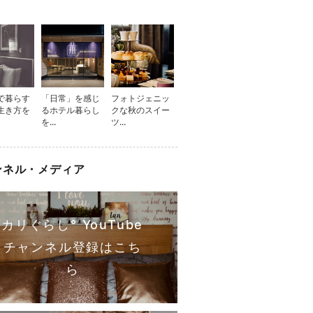
で暮らす
「日常」を感じ
フォトジェニッ
生き方を
るホテル暮らし
クな秋のスイー
を...
ツ...
ンネル・メディア
カリぐらし° YouTube
チャンネル登録はこち
ら