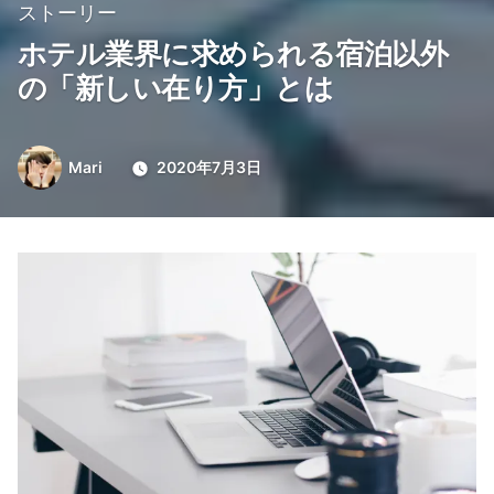
ストーリー
ホテル業界に求められる宿泊以外
の「新しい在り方」とは
投
Mari
2020年7月3日
稿
者: