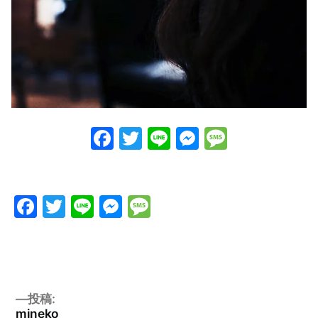
Facebook
Twitter
Line
Messenge
Messag
Facebook
Twitter
Line
Messenger
Message
投稿:
mineko