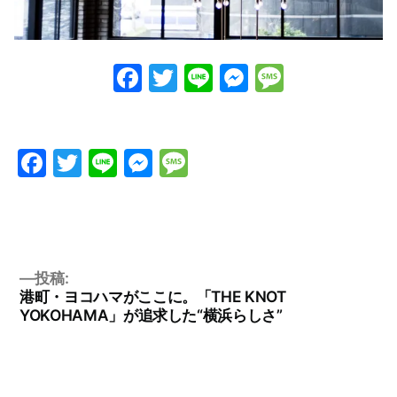
Facebook
Twitter
Line
Messenge
Messag
Facebook
Twitter
Line
Messenger
Message
投稿:
港町・ヨコハマがここに。「THE KNOT
YOKOHAMA」が追求した“横浜らしさ”
投
稿
ナ