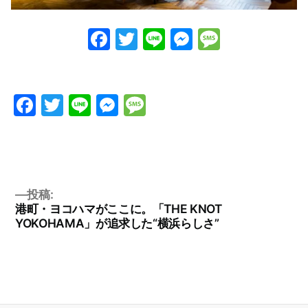
Facebook
Twitter
Line
Messenge
Messag
Facebook
Twitter
Line
Messenger
Message
投稿:
港町・ヨコハマがここに。「THE KNOT
YOKOHAMA」が追求した“横浜らしさ”
投
稿
ナ
ビ