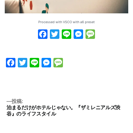
Processed with VSCO with a6 preset
Facebook
Twitter
Line
Messenge
Messag
Facebook
Twitter
Line
Messenger
Message
投稿:
泊まるだけがホテルじゃない。『ザミレニアルズ渋
谷』のライフスタイル
投
稿