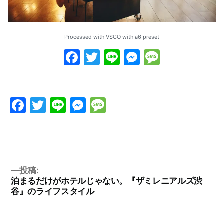
Processed with VSCO with a6 preset
Facebook
Twitter
Line
Messenge
Messag
Facebook
Twitter
Line
Messenger
Message
投稿:
泊まるだけがホテルじゃない。『ザミレニアルズ渋
谷』のライフスタイル
投
稿