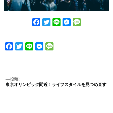
Facebook
Twitter
Line
Messenge
Messag
Facebook
Twitter
Line
Messenger
Message
投稿:
東京オリンピック間近！ライフスタイルを見つめ直す
投
稿
ナ