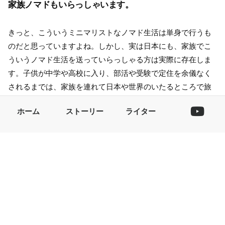
家族ノマドもいらっしゃいます。
きっと、こういうミニマリストなノマド生活は単身で行うも
のだと思っていますよね。しかし、実は日本にも、家族でこ
ういうノマド生活を送っていらっしゃる方は実際に存在しま
す。子供が中学や高校に入り、部活や受験で定住を余儀なく
されるまでは、家族を連れて日本や世界のいたるところで旅
のような人生を満喫する。子供に、定住型の生活では絶対に
ホーム
ストーリー
ライター
得られない経験を提供でき、そして、常に家族で生きている
一体感。親と子の没交渉なんてありえないその生活は、ミニ
マリストが目指す家族の形の一つのモデルケース。人生を旅
と決めて生きるノマドという名の遊牧生活には、そんなミニ
マリストだけが到達できる生き方も存在するのです。
ミニマリストなノマド生活に「カリぐら
し°」