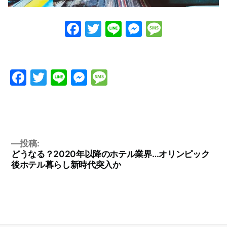
Facebook
Twitter
Line
Messenge
Messag
Facebook
Twitter
Line
Messenger
Message
投稿:
どうなる？2020年以降のホテル業界…オリンピック
後ホテル暮らし新時代突入か
投
稿
ナ
ビ