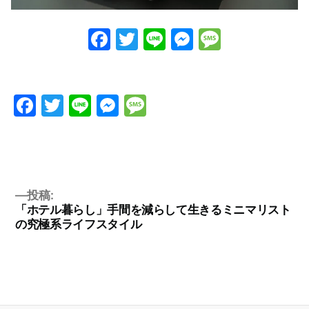
Facebook
Twitter
Line
Messenge
Messag
Facebook
Twitter
Line
Messenger
Message
投稿:
「ホテル暮らし」手間を減らして生きるミニマリスト
の究極系ライフスタイル
投
稿
ナ
ビ