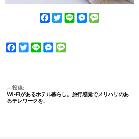
Facebook
Twitter
Line
Messenge
Messag
Facebook
Twitter
Line
Messenger
Message
投稿:
Wi-Fiがあるホテル暮らし。旅行感覚でメリハリのあ
るテレワークを。
投
稿
ナ
ビ