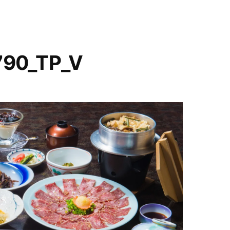
90_TP_V