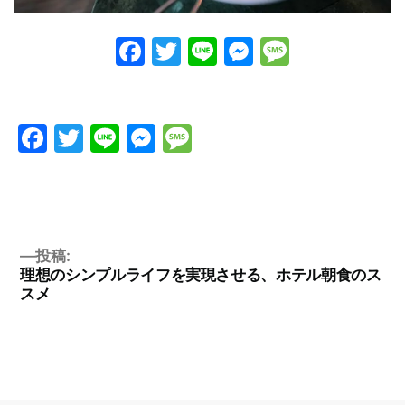
Facebook
Twitter
Line
Messenge
Messag
Facebook
Twitter
Line
Messenger
Message
投稿:
理想のシンプルライフを実現させる、ホテル朝食のス
スメ
投
稿
ナ
ビ