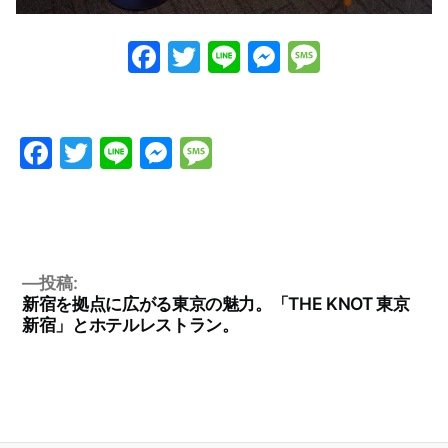
Facebook
Twitter
Line
Messenge
Messag
Facebook
Twitter
Line
Messenger
Message
投稿:
新宿を拠点に広がる東京の魅力。「THE KNOT 東京
新宿」とホテルレストラン。
投
稿
ナ
ビ