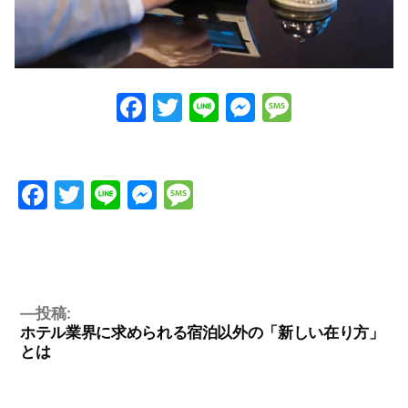
Facebook
Twitter
Line
Messenge
Messag
Facebook
Twitter
Line
Messenger
Message
投稿:
ホテル業界に求められる宿泊以外の「新しい在り方」
とは
投
稿