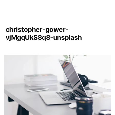
christopher-gower-
vjMgqUkS8q8-unsplash