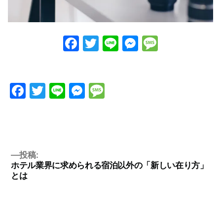
Facebook
Twitter
Line
Messenge
Messag
Facebook
Twitter
Line
Messenger
Message
投稿:
ホテル業界に求められる宿泊以外の「新しい在り方」
とは
投
稿
ナ