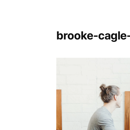
brooke-cagle