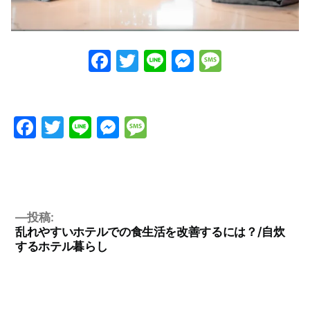
Facebook
Twitter
Line
Messenge
Messag
Facebook
Twitter
Line
Messenger
Message
投稿:
乱れやすいホテルでの食生活を改善するには？/自炊
するホテル暮らし
投
稿
ナ