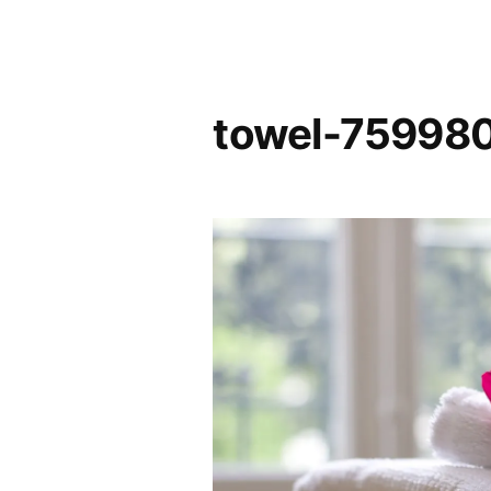
towel-75998