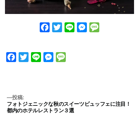
Facebook
Twitter
Line
Messenge
Messag
Facebook
Twitter
Line
Messenger
Message
投稿:
フォトジェニックな秋のスイーツビュッフェに注目！
都内のホテルレストラン３選
投
稿
ナ