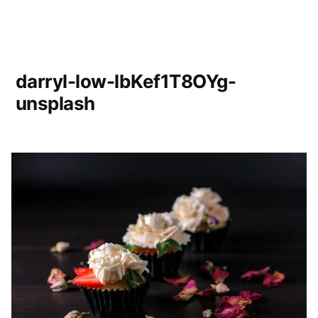
darryl-low-lbKef1T8OYg-
unsplash