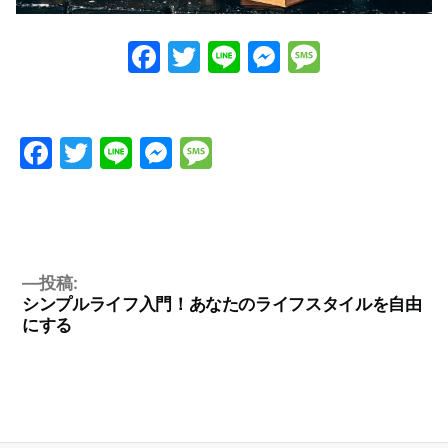
Facebook
Twitter
Line
Messenge
Messag
Facebook
Twitter
Line
Messenger
Message
投稿:
シンプルライフ入門！あなたのライフスタイルを自由
にする
投
稿
ナ
ビ