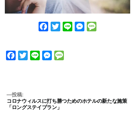
Facebook
Twitter
Line
Messenge
Messag
Facebook
Twitter
Line
Messenger
Message
投稿:
コロナウィルスに打ち勝つためのホテルの新たな施策
「ロングステイプラン」
投
稿
ナ