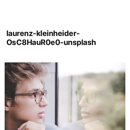
laurenz-kleinheider-
OsC8HauR0e0-unsplash