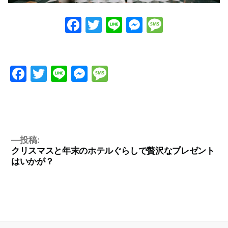
Facebook
Twitter
Line
Messenge
Messag
Facebook
Twitter
Line
Messenger
Message
投稿:
クリスマスと年末のホテルぐらしで贅沢なプレゼント
はいかが？
投
稿
ナ
ビ