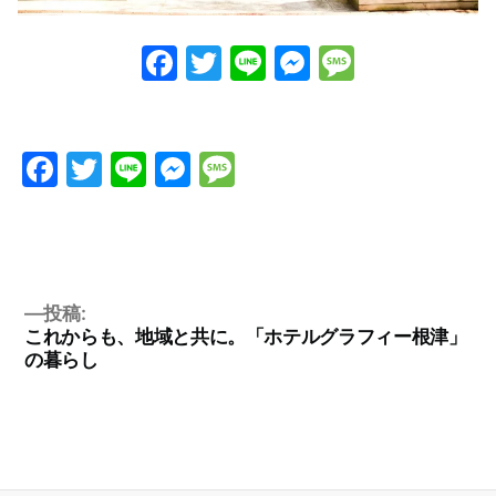
Facebook
Twitter
Line
Messenge
Messag
Facebook
Twitter
Line
Messenger
Message
投稿:
これからも、地域と共に。「ホテルグラフィー根津」
の暮らし
投
稿
ナ
ビ