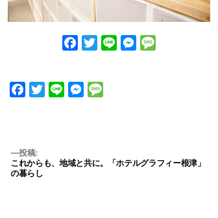
Facebook
Twitter
Line
Messenge
Messag
Facebook
Twitter
Line
Messenger
Message
投稿:
これからも、地域と共に。「ホテルグラフィー根津」
の暮らし
投
稿
ナ