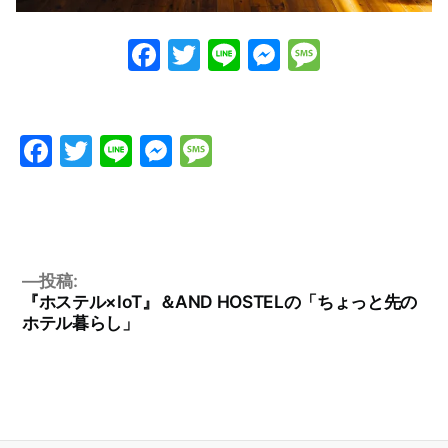
Facebook
Twitter
Line
Messenge
Messag
Facebook
Twitter
Line
Messenger
Message
投稿:
『ホステル×IoT』＆AND HOSTELの「ちょっと先の
ホテル暮らし」
投
稿
ナ
ビ