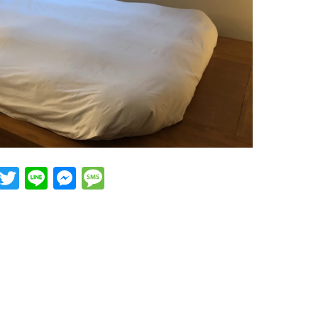
Facebook
Twitter
Line
Messenger
Message
nger
ssage